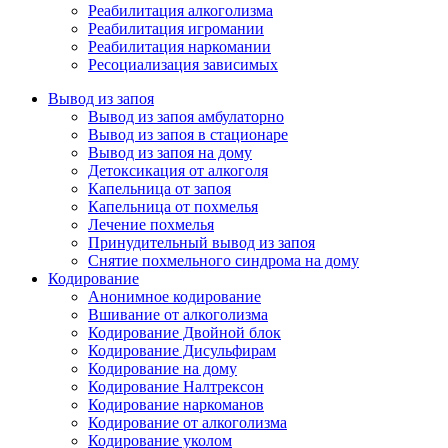
Реабилитация алкоголизма
Реабилитация игромании
Реабилитация наркомании
Ресоциализация зависимых
Вывод из запоя
Вывод из запоя амбулаторно
Вывод из запоя в стационаре
Вывод из запоя на дому
Детоксикация от алкоголя
Капельница от запоя
Капельница от похмелья
Лечение похмелья
Принудительный вывод из запоя
Снятие похмельного синдрома на дому
Кодирование
Анонимное кодирование
Вшивание от алкоголизма
Кодирование Двойной блок
Кодирование Дисульфирам
Кодирование на дому
Кодирование Налтрексон
Кодирование наркоманов
Кодирование от алкоголизма
Кодирование уколом