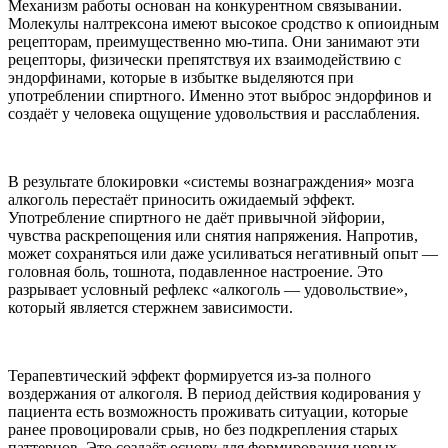
Механизм работы основан на конкурентном связывании.
Молекулы налтрексона имеют высокое сродство к опиоидным
рецепторам, преимущественно мю-типа. Они занимают эти
рецепторы, физически препятствуя их взаимодействию с
эндорфинами, которые в избытке выделяются при
употреблении спиртного. Именно этот выброс эндорфинов и
создаёт у человека ощущение удовольствия и расслабления.
В результате блокировки «системы вознаграждения» мозга
алкоголь перестаёт приносить ожидаемый эффект.
Употребление спиртного не даёт привычной эйфории,
чувства раскрепощения или снятия напряжения. Напротив,
может сохраняться или даже усиливаться негативный опыт —
головная боль, тошнота, подавленное настроение. Это
разрывает условный рефлекс «алкоголь — удовольствие»,
который является стержнем зависимости.
Терапевтический эффект формируется из-за полного
воздержания от алкоголя. В период действия кодирования у
пациента есть возможность проживать ситуации, которые
ранее провоцировали срыв, но без подкрепления старых
паттернов. Это создаёт основу для формирования новых,