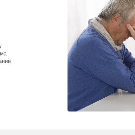
у
ома
ание