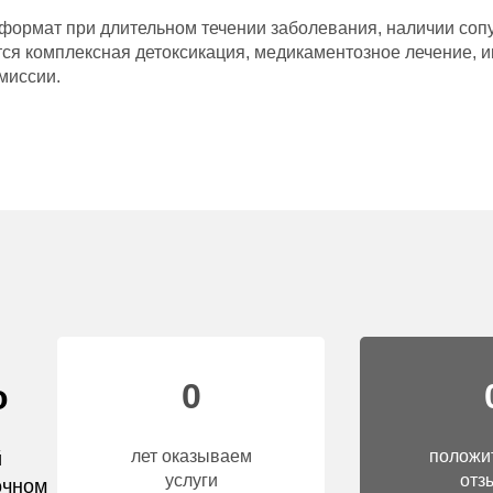
рмат при длительном течении заболевания, наличии сопу
ится комплексная детоксикация, медикаментозное лечение,
миссии.
0
о
лет оказываем
положи
й
услуги
отз
очном