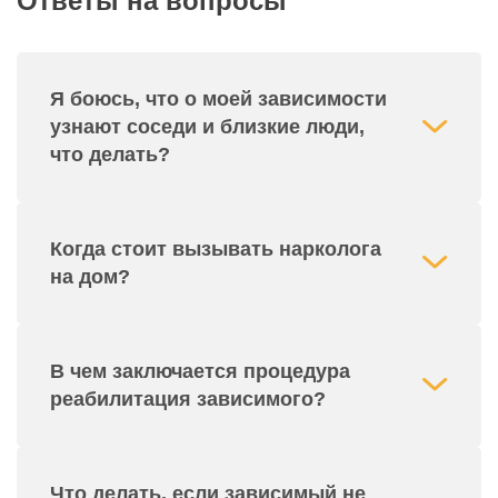
Ответы на вопросы
Я боюсь, что о моей зависимости
узнают соседи и близкие люди,
что делать?
Мы можем приехать к вам на гражданском
Когда стоит вызывать нарколога
автомобиле и в обычной одежде. Поэтому
на дом?
соседи даже не узнают, что у вас был нарколог.
Когда пациент не может добраться до клиники
В чем заключается процедура
по каким-либо причинам, либо не хочет
реабилитация зависимого?
проходить там лечение.
Реабилитация – это восстановление и
Что делать, если зависимый не