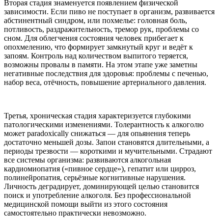
Вторая стадия знаменуется появлением физической
зависимости. Если пиво не поступает в организм, развивается
абстинентный синдром, или похмелье: головная боль,
потливость, раздражительность, тремор рук, проблемы со
сном. Для облегчения состояния человек прибегает к
опохмелению, что формирует замкнутый круг и ведёт к
запоям. Контроль над количеством выпитого теряется,
возможны провалы в памяти. На этом этапе уже заметны
негативные последствия для здоровья: проблемы с печенью,
набор веса, отёчность, повышение артериального давления.
Третья, хроническая стадия характеризуется глубокими
патологическими изменениями. Толерантность к алкоголю
может paradoxically снижаться — для опьянения теперь
достаточно меньшей дозы. Запои становятся длительными, а
периоды трезвости — короткими и мучительными. Страдают
все системы организма: развиваются алкогольная
кардиомиопатия («пивное сердце»), гепатит или цирроз,
полинейропатия, серьёзные когнитивные нарушения.
Личность деградирует, доминирующей целью становится
поиск и употребление алкоголя. Без профессиональной
медицинской помощи выйти из этого состояния
самостоятельно практически невозможно.