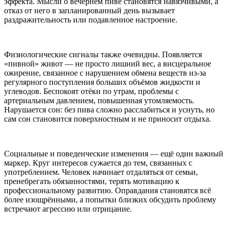
эффекта. Мысли о вечернем пиве становятся навязчивыми, а
отказ от него в запланированный день вызывает
раздражительность или подавленное настроение.
Физиологические сигналы также очевидны. Появляется
«пивной» живот — не просто лишний вес, а висцеральное
ожирение, связанное с нарушением обмена веществ из-за
регулярного поступления больших объёмов жидкости и
углеводов. Беспокоят отёки по утрам, проблемы с
артериальным давлением, повышенная утомляемость.
Нарушается сон: без пива сложно расслабиться и уснуть, но
сам сон становится поверхностным и не приносит отдыха.
Социальные и поведенческие изменения — ещё один важный
маркер. Круг интересов сужается до тем, связанных с
употреблением. Человек начинает отдаляться от семьи,
пренебрегать обязанностями, терять мотивацию к
профессиональному развитию. Оправдания становятся всё
более изощрёнными, а попытки близких обсудить проблему
встречают агрессию или отрицание.