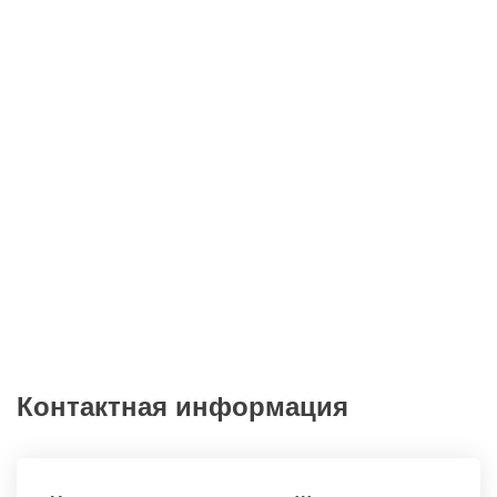
качеством лечения, которую предоставил данный
центр!
Читать подробнее
Все отзывы
Контактная информация